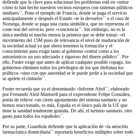
defiende que la clave para solucionar los problemas está en «mirar
cómo lo han hecho nuestros vecinos europeos con sistemas públicos
similares´´. Pone el ejemplo de Francia, donde se paga el servicio
anticipadamente y después el Estado «te lo devuelve´´ o el caso de
Noruega, donde se paga una cuota simbólica, que no representa el
coste real del servicio, pero «conciencia´´. Sin embargo, no es la
única medida ni mucho menos la primera que se debe tomar: «el
movimiento del 15M puso de relevancia el nivel de maduración de
la sociedad actual ya que ahora tenemos la formación y el
conocimiento para exigir tanto al gobierno central como a los
autonómicos un uso adecuado y riguroso del dinero público´´. Por
ello, Fuster exige que antes de aplicar cualquier posible copago, los
gobiernos eliminen todos los privilegios de los que disfrutan los
políticos «sino con que autoridad se le puede pedir a la sociedad que
se apriete el cinturón´´.
Fuster recuerda que ya el denominado «Informe Abril´´, elaborado
por Fernando Abril Martorell para el expresidente Felipe González,
ponía de relieve «un cierto agotamiento del sistema sanitario y no
hemos reaccionado, es más, España es el único país de la UE que
tiene la sanidad totalmente gratuita. De ahí, el turismo sanitario, otro
gasto para todos los españoles´´.
Por su parte, Guardiola defiende que la aplicación de «la atención
farmacéutica domiciliaria´´ reportaría beneficios múltiples sobre todo