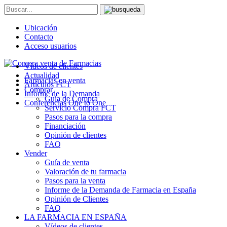
Ubicación
Contacto
Acceso usuarios
Vídeos de clientes
Actualidad
Farmacias en venta
Artículos FCT
Comprar
Informe de la Demanda
Guía de Compra
Conferencias One to One
Servicio Compra FCT
Pasos para la compra
Financiación
Opinión de clientes
FAQ
Vender
Guía de venta
Valoración de tu farmacia
Pasos para la venta
Informe de la Demanda de Farmacia en España
Opinión de Clientes
FAQ
LA FARMACIA EN ESPAÑA
Vídeos de clientes