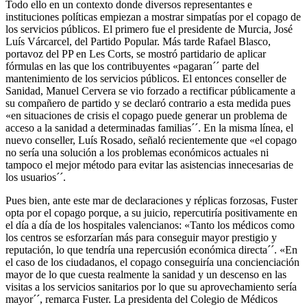
Todo ello en un contexto donde diversos representantes e
instituciones políticas empiezan a mostrar simpatías por el copago de
los servicios públicos. El primero fue el presidente de Murcia, José
Luís Várcarcel, del Partido Popular. Más tarde Rafael Blasco,
portavoz del PP en Les Corts, se mostró partidario de aplicar
fórmulas en las que los contribuyentes «pagaran´´ parte del
mantenimiento de los servicios públicos. El entonces conseller de
Sanidad, Manuel Cervera se vio forzado a rectificar públicamente a
su compañero de partido y se declaró contrario a esta medida pues
«en situaciones de crisis el copago puede generar un problema de
acceso a la sanidad a determinadas familias´´. En la misma línea, el
nuevo conseller, Luís Rosado, señaló recientemente que «el copago
no sería una solución a los problemas económicos actuales ni
tampoco el mejor método para evitar las asistencias innecesarias de
los usuarios´´.
Pues bien, ante este mar de declaraciones y réplicas forzosas, Fuster
opta por el copago porque, a su juicio, repercutiría positivamente en
el día a día de los hospitales valencianos: «Tanto los médicos como
los centros se esforzarían más para conseguir mayor prestigio y
reputación, lo que tendría una repercusión económica directa´´. «En
el caso de los ciudadanos, el copago conseguiría una concienciación
mayor de lo que cuesta realmente la sanidad y un descenso en las
visitas a los servicios sanitarios por lo que su aprovechamiento sería
mayor´´, remarca Fuster. La presidenta del Colegio de Médicos