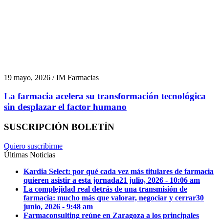
19 mayo, 2026 / IM Farmacias
La farmacia acelera su transformación tecnológica
sin desplazar el factor humano
SUSCRIPCIÓN BOLETÍN
Quiero suscribirme
Últimas Noticias
Kardia Select: por qué cada vez más titulares de farmacia
quieren asistir a esta jornada
21 julio, 2026 - 10:06 am
La complejidad real detrás de una transmisión de
farmacia: mucho más que valorar, negociar y cerrar
30
junio, 2026 - 9:48 am
Farmaconsulting reúne en Zaragoza a los principales