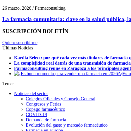
26 marzo, 2026 / Farmaconsulting
La farmacia comunitaria: clave en la salud pública, la 
SUSCRIPCIÓN BOLETÍN
Quiero suscribirme
Últimas Noticias
Kardia Select: por qué cada vez más titulares de farmacia q
La complejidad real detrás de una transmisión de farmacia
Farmaconsulting reúne en Zaragoza a los principales agentes
¿Es u
Temas
Noticias del sector
Colegios Oficiales y Consejo General
Congresos y Ferias
Copago farmacéutico
COVID-19
Demanda de farmacia
Evolución del gasto y mercado farmacéutico
Farmacia en Europa