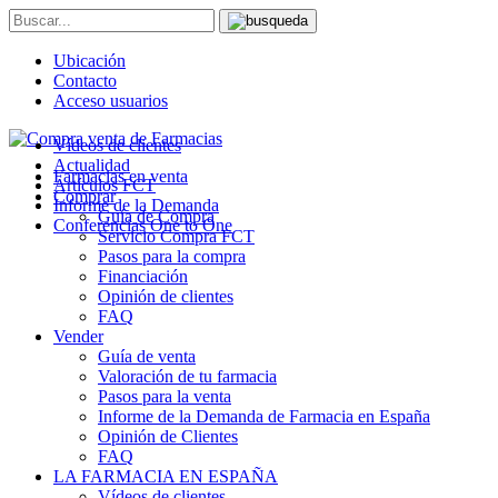
Ubicación
Contacto
Acceso usuarios
Vídeos de clientes
Actualidad
Farmacias en venta
Artículos FCT
Comprar
Informe de la Demanda
Guía de Compra
Conferencias One to One
Servicio Compra FCT
Pasos para la compra
Financiación
Opinión de clientes
FAQ
Vender
Guía de venta
Valoración de tu farmacia
Pasos para la venta
Informe de la Demanda de Farmacia en España
Opinión de Clientes
FAQ
LA FARMACIA EN ESPAÑA
Vídeos de clientes