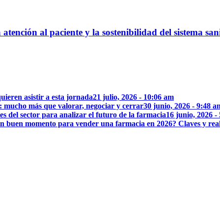
atención al paciente y la sostenibilidad del sistema san
uieren asistir a esta jornada
21 julio, 2026 - 10:06 am
: mucho más que valorar, negociar y cerrar
30 junio, 2026 - 9:48 a
 del sector para analizar el futuro de la farmacia
16 junio, 2026 -
n buen momento para vender una farmacia en 2026? Claves y rea