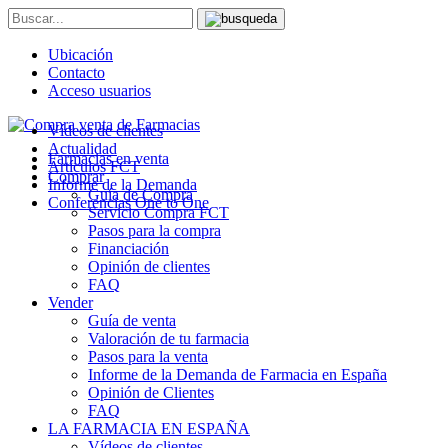
Ubicación
Contacto
Acceso usuarios
Vídeos de clientes
Actualidad
Farmacias en venta
Artículos FCT
Comprar
Informe de la Demanda
Guía de Compra
Conferencias One to One
Servicio Compra FCT
Pasos para la compra
Financiación
Opinión de clientes
FAQ
Vender
Guía de venta
Valoración de tu farmacia
Pasos para la venta
Informe de la Demanda de Farmacia en España
Opinión de Clientes
FAQ
LA FARMACIA EN ESPAÑA
Vídeos de clientes