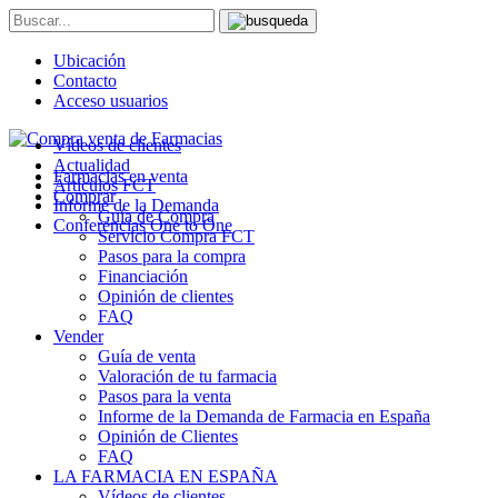
Ubicación
Contacto
Acceso usuarios
Vídeos de clientes
Actualidad
Farmacias en venta
Artículos FCT
Comprar
Informe de la Demanda
Guía de Compra
Conferencias One to One
Servicio Compra FCT
Pasos para la compra
Financiación
Opinión de clientes
FAQ
Vender
Guía de venta
Valoración de tu farmacia
Pasos para la venta
Informe de la Demanda de Farmacia en España
Opinión de Clientes
FAQ
LA FARMACIA EN ESPAÑA
Vídeos de clientes