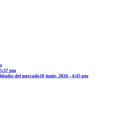
m
 5:37 pm
lidades del mercado
10 junio, 2026 - 4:45 pm