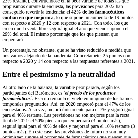
23% restante), convirtiéndose en la peor variable de todas las que
propusimos durante la encuesta, las previsiones para 2022 han
conseguido revertir la tendencia:
el 42% de los farmacéuticos
confían en que mejorará
, lo que supone un aumento de 19 puntos
con respecto a 2020 y 12 con respecto a 2021. Con todo, los que
creen que la venta libre seguirá igual el año que viene suponen el
29% del total. El mismo porcentaje que los que piensan que
empeorará.
Un porcentaje, no obstante, que se ha visto reducido a medida que
nos vamos alejando de la pandemia. Concretamete, 25 puntos con
respecto a 2020 y 14 con respecto a las respuestas referentes a 2021.
Entre el pesimismo y la neutralidad
Al otro lado de la balanza, la variable peor parada, según los
participantes del Barómetro, es
`el precio de los productos
farmacéuticos
´
. Esta no remonta el vuelo en ninguno de los tramos
temporales preguntados. Así, en 2020 empeoró para el 47% de los
encuestados. A su vez, mejoró únicamente para el 7% y siguió igual
para el 46% restante. Las previsiones no son mejores para la recta
final de 2021: el 50% piensan que empeorará (3 puntos más),
seguirá igual para el 40% de ellos y mejorará para el 10% restante (3
puntos más). En este caso, las previsiones de futuro no son muy
optimistas: aunque el porcentaje de farmacéuticos que piensan que