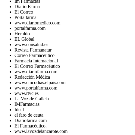
Im Farmacias
Diario Farma
El Correo
Portalfarma
www.diariomedico.com
portalfarma.com
Heraldo
EL Global
www.consalud.es
Revista Farmanatur
Correo Farmaceutico
Farmacia Internacional
El Correo Farmacéutico
www.diariofarma.com
Redacción Médica
www.cincodias.elpais.com
www.portalfarma.com
www.rtvc.es
La Voz de Galicia
IMFarmacias
Ideal
el faro de ceuta
Diariofarma.com
El Farmacéutico.
www.lavozdelanzarote.com