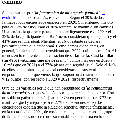
camino
Si empezamos por
`la facturación de mi negocio (ventas)´
,
la
evolución
, de menos a más, es evidente. Según el 39% de los
farmacéuticos encuestados empeoró en 2020. Sin embargo, mejoró
para el 32% de ellos. Para el 30% restante, se mantuvo sin cambios.
Una tendencia que se espera que mejore ligeramente este 2021: el
33% de los participantes del Barómetro consideran que mejorará y el
41% que seguirá igual. Mientras, el 26% restante se declara
pesimista y cree que empeorará. Como hemos dicho antes, en
general, los farmacéuticos consideran que 2022 será un buen año. Al
menos en lo referente a la facturación de su farmacia.
Casi la mitad
(un 49%) vaticinan que mejorará
(17 puntos más que en 2020 y
16 más que en 2021) y el 37% piensa que seguirá igual. Solo el 14%
de ellos se muestran negativos al considerar que sus ventas
empeorarán el año que viene, lo que supone una disminución de 25
y 12 puntos, con respecto a 2020 y 2021, respectivamente.
Otra de las variables por la que han preguntado es
`la rentabilidad
de mi negocio´
y cuya evolución es muy parecida a la anterior. Con
un saldo negativo en 2021, (para el 37% empeoró, para el 37% se
mantuvo igual y mejoró para el 27% de los encuestados), los
encuestados esperan que la situación remonte, aunque tímidamente,
en la recta final de 2021, de modo que ha ganado adeptos el grupo
de farmacéuticos que cree que su rentabilidad mejorará en lo que