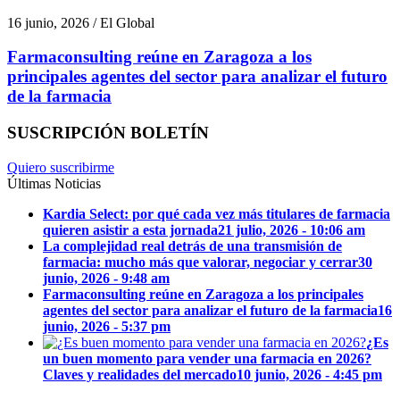
16 junio, 2026 / El Global
Farmaconsulting reúne en Zaragoza a los
principales agentes del sector para analizar el futuro
de la farmacia
SUSCRIPCIÓN BOLETÍN
Quiero suscribirme
Últimas Noticias
Kardia Select: por qué cada vez más titulares de farmacia
quieren asistir a esta jornada
21 julio, 2026 - 10:06 am
La complejidad real detrás de una transmisión de
farmacia: mucho más que valorar, negociar y cerrar
30
junio, 2026 - 9:48 am
Farmaconsulting reúne en Zaragoza a los principales
agentes del sector para analizar el futuro de la farmacia
16
junio, 2026 - 5:37 pm
¿Es
un buen momento para vender una farmacia en 2026?
Claves y realidades del mercado
10 junio, 2026 - 4:45 pm