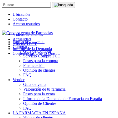
Ubicación
Contacto
Acceso usuarios
Vídeos de clientes
Actualidad
Farmacias en venta
Artículos FCT
Comprar
Informe de la Demanda
Guía de Compra
Conferencias One to One
Servicio Compra FCT
Pasos para la compra
Financiación
Opinión de clientes
FAQ
Vender
Guía de venta
Valoración de tu farmacia
Pasos para la venta
Informe de la Demanda de Farmacia en España
Opinión de Clientes
FAQ
LA FARMACIA EN ESPAÑA
Vídeos de clientes