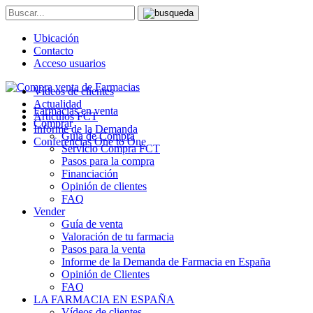
Ubicación
Contacto
Acceso usuarios
Vídeos de clientes
Actualidad
Farmacias en venta
Artículos FCT
Comprar
Informe de la Demanda
Guía de Compra
Conferencias One to One
Servicio Compra FCT
Pasos para la compra
Financiación
Opinión de clientes
FAQ
Vender
Guía de venta
Valoración de tu farmacia
Pasos para la venta
Informe de la Demanda de Farmacia en España
Opinión de Clientes
FAQ
LA FARMACIA EN ESPAÑA
Vídeos de clientes