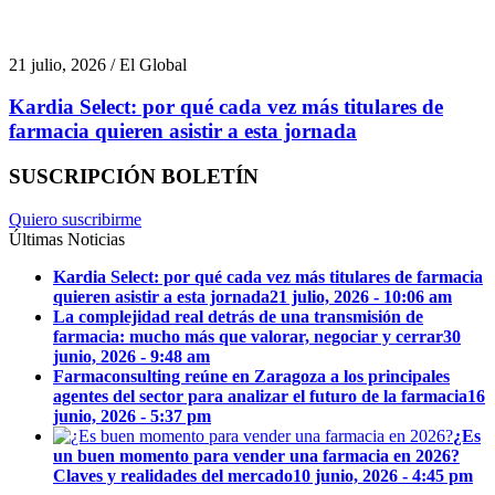
21 julio, 2026 / El Global
Kardia Select: por qué cada vez más titulares de
farmacia quieren asistir a esta jornada
SUSCRIPCIÓN BOLETÍN
Quiero suscribirme
Últimas Noticias
Kardia Select: por qué cada vez más titulares de farmacia
quieren asistir a esta jornada
21 julio, 2026 - 10:06 am
La complejidad real detrás de una transmisión de
farmacia: mucho más que valorar, negociar y cerrar
30
junio, 2026 - 9:48 am
Farmaconsulting reúne en Zaragoza a los principales
agentes del sector para analizar el futuro de la farmacia
16
junio, 2026 - 5:37 pm
¿Es
un buen momento para vender una farmacia en 2026?
Claves y realidades del mercado
10 junio, 2026 - 4:45 pm