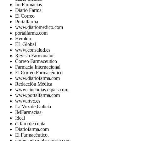
Im Farmacias
Diario Farma
El Correo
Portalfarma
www.diariomedico.com
portalfarma.com
Heraldo
EL Global
www.consalud.es
Revista Farmanatur
Correo Farmaceutico
Farmacia Internacional
El Correo Farmacéutico
www.diariofarma.com
Redacción Médica
www.cincodias.elpais.com
www.portalfarma.com
www.rtvc.es
La Voz de Galicia
IMFarmacias
Ideal
el faro de ceuta
Diariofarma.com
El Farmacéutico.
www.lavozdelanzarote.com