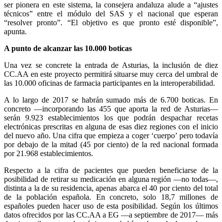
ser pionera en este sistema, la consejera andaluza alude a “ajustes
técnicos” entre el módulo del SAS y el nacional que esperan
“resolver pronto”. “El objetivo es que pronto esté disponible”,
apunta.
A punto de alcanzar las 10.000 boticas
Una vez se concrete la entrada de Asturias, la inclusión de diez
CC.AA en este proyecto permitirá situarse muy cerca del umbral de
las 10.000 oficinas de farmacia participantes en la interoperabilidad.
A lo largo de 2017 se habrán sumado más de 6.700 boticas. En
concreto —incorporando las 455 que aporta la red de Asturias—
serán 9.923 establecimientos los que podrán despachar recetas
electrónicas prescritas en alguna de esas diez regiones con el inicio
del nuevo año. Una cifra que empieza a coger ‘cuerpo’ pero todavía
por debajo de la mitad (45 por ciento) de la red nacional formada
por 21.968 establecimientos.
Respecto a la cifra de pacientes que pueden beneficiarse de la
posibilidad de retirar su medicación en alguna región —no todas—,
distinta a la de su residencia, apenas abarca el 40 por ciento del total
de la población española. En concreto, solo 18,7 millones de
españoles pueden hacer uso de esta posibilidad. Según los últimos
datos ofrecidos por las CC.AA a EG —a septiembre de 2017— más