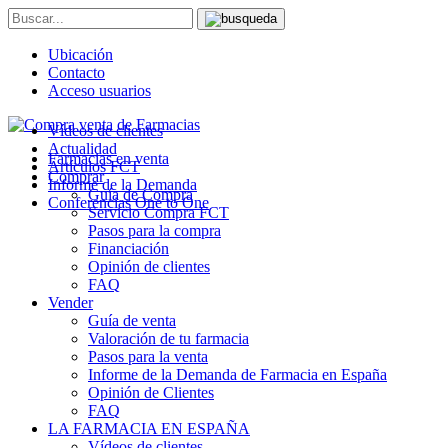
Ubicación
Contacto
Acceso usuarios
Vídeos de clientes
Actualidad
Farmacias en venta
Artículos FCT
Comprar
Informe de la Demanda
Guía de Compra
Conferencias One to One
Servicio Compra FCT
Pasos para la compra
Financiación
Opinión de clientes
FAQ
Vender
Guía de venta
Valoración de tu farmacia
Pasos para la venta
Informe de la Demanda de Farmacia en España
Opinión de Clientes
FAQ
LA FARMACIA EN ESPAÑA
Vídeos de clientes