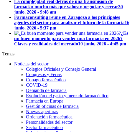
La complejidad real detrás de una transmisión de
farmacia: mucho más que valorar, negociar y cerrar
30
junio, 2026 - 9:48 am
Farmaconsulting reúne en Zaragoza a los principales
agentes del sector para analizar el futuro de la farmacia
16
junio, 2026 - 5:37 pm
¿Es
un buen momento para vender una farmacia en 2026?
Claves y realidades del mercado
10 junio, 2026 - 4:45 pm
Temas
Noticias del sector
Colegios Oficiales y Consejo General
Congresos y Ferias
Copago farmacéutico
COVID-19
Demanda de farmacia
Evolución del gasto y mercado farmacéutico
Farmacia en Europa
Gestión oficinas de farmacia
Nuevas aperturas
Ordenación farmacéutica
Personalidades del sector
Sector farmacéutico