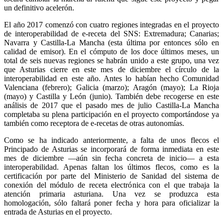
un definitivo acelerón.
El año 2017 comenzó con cuatro regiones integradas en el proyecto
de interoperabilidad de e-receta del SNS: Extremadura; Canarias;
Navarra y Castilla-La Mancha (esta última por entonces sólo en
calidad de emisor). En el cómputo de los doce últimos meses, un
total de seis nuevas regiones se habrán unido a este grupo, una vez
que Asturias cierre en este mes de diciembre el círculo de la
interoperabilidad en este año. Antes lo habían hecho Comunidad
Valenciana (febrero); Galicia (marzo); Aragón (mayo); La Rioja
(mayo) y Castilla y León (junio). También debe recogerse en este
análisis de 2017 que el pasado mes de julio Castilla-La Mancha
completaba su plena participación en el proyecto comportándose ya
también como receptora de e-recetas de otras autonomías.
Como se ha indicado anteriormente, a falta de unos flecos el
Principado de Asturias se incorporará de forma inmediata en este
mes de diciembre —aún sin fecha concreta de inicio— a esta
interoperabilidad. Apenas faltan los últimos flecos, como es la
certificación por parte del Ministerio de Sanidad del sistema de
conexión del módulo de receta electrónica con el que trabaja la
atención primaria asturiana. Una vez se produzca esta
homologación, sólo faltará poner fecha y hora para oficializar la
entrada de Asturias en el proyecto.