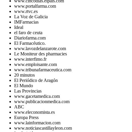
www.cincodias.elpais.com
www.portalfarma.com
www.rtvc.es
La Voz de Galicia
IMFarmacias
Ideal
el faro de ceuta
Diariofarma.com
El Farmacéutico.
www.lavozdelanzarote.com
Le Moniteur des pharmacies
www.interfimo.fr
www.emploisante.com
www.tribunafarmaceutica.com
20 minutos
El Periódico de Aragón
El Mundo
Las Provincias
www.gacetamedica.com
www.publicacionmedica.com
ABC
www.eleconomista.es
Europa Press
www.lainformacion.com
www.noticiascastillayleon.com