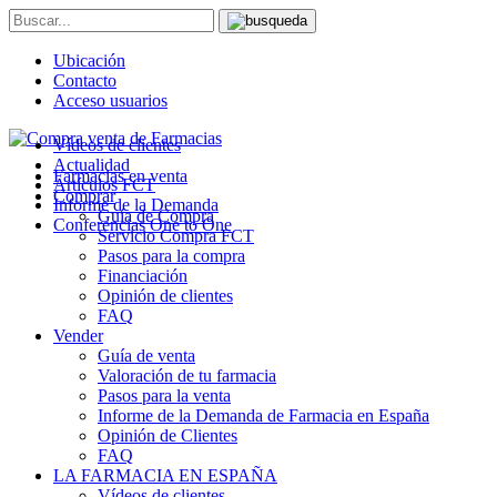
Ubicación
Contacto
Acceso usuarios
Vídeos de clientes
Actualidad
Farmacias en venta
Artículos FCT
Comprar
Informe de la Demanda
Guía de Compra
Conferencias One to One
Servicio Compra FCT
Pasos para la compra
Financiación
Opinión de clientes
FAQ
Vender
Guía de venta
Valoración de tu farmacia
Pasos para la venta
Informe de la Demanda de Farmacia en España
Opinión de Clientes
FAQ
LA FARMACIA EN ESPAÑA
Vídeos de clientes