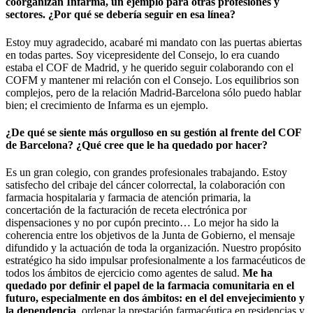
coorganizan Infarma, un ejemplo para otras profesiones y
sectores. ¿Por qué se debería seguir en esa línea?
Estoy muy agradecido, acabaré mi mandato con las puertas abiertas
en todas partes. Soy vicepresidente del Consejo, lo era cuando
estaba el COF de Madrid, y he querido seguir colaborando con el
COFM y mantener mi relación con el Consejo. Los equilibrios son
complejos, pero de la relación Madrid-Barcelona sólo puedo hablar
bien; el crecimiento de Infarma es un ejemplo.
¿De qué se siente más orgulloso en su gestión al frente del COF
de Barcelona? ¿Qué cree que le ha quedado por hacer?
Es un gran colegio, con grandes profesionales trabajando. Estoy
satisfecho del cribaje del cáncer colorrectal, la colaboración con
farmacia hospitalaria y farmacia de atención primaria, la
concertación de la facturación de receta electrónica por
dispensaciones y no por cupón precinto… Lo mejor ha sido la
coherencia entre los objetivos de la Junta de Gobierno, el mensaje
difundido y la actuación de toda la organización. Nuestro propósito
estratégico ha sido impulsar profesionalmente a los farmacéuticos de
todos los ámbitos de ejercicio como agentes de salud.
Me ha
quedado por definir el papel de la farmacia comunitaria en el
futuro, especialmente en dos ámbitos: en el del envejecimiento y
la dependencia
, ordenar la prestación farmacéutica en residencias y