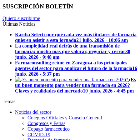
SUSCRIPCIÓN BOLETÍN
Quiero suscribirme
Últimas Noticias
Kardia Select: por qué cada vez más titulares de farmacia
quieren asistir a esta jornada
21 julio, 2026 - 10:06 am
La complejidad real detrás de una transmisión de
farmacia: mucho más que valorar, negociar y cerrar
30
junio, 2026 - 9:48 am
Farmaconsulting reúne en Zaragoza a los principales
agentes del sector para analizar el futuro de la farmacia
16
junio, 2026 - 5:37 pm
¿Es
un buen momento para vender una farmacia en 2026?
Claves y realidades del mercado
10 junio, 2026 - 4:45 pm
Temas
Noticias del sector
Colegios Oficiales y Consejo General
Congresos y Ferias
Copago farmacéutico
COVID-19