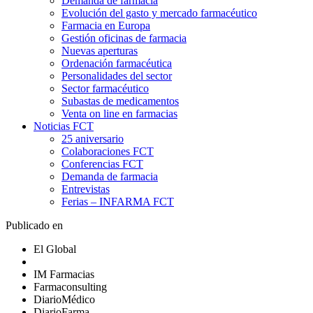
Demanda de farmacia
Evolución del gasto y mercado farmacéutico
Farmacia en Europa
Gestión oficinas de farmacia
Nuevas aperturas
Ordenación farmacéutica
Personalidades del sector
Sector farmacéutico
Subastas de medicamentos
Venta on line en farmacias
Noticias FCT
25 aniversario
Colaboraciones FCT
Conferencias FCT
Demanda de farmacia
Entrevistas
Ferias – INFARMA FCT
Publicado en
El Global
IM Farmacias
Farmaconsulting
DiarioMédico
DiarioFarma