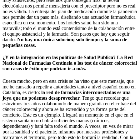
muy satisfechos, pero tenemos que conseguir más: la receta
electrónica nos permite mensajería con el prescriptor pero no es real,
no es válida. La entrega del plan de medicación durante la pandemia
nos permite dar un paso más, diseñando una actuación farmacéutica
específica en ese momento. Los hoteles salud han sido una
maravilla; todo el mundo está contentísimo de la colaboración entre
el equipo asistencial y la farmacia. Son pasos que hay que seguir
dando.
No hay una única solución; sólo tiempo y la suma de
pequeñas cosas.
¿Y en la integración en las políticas de Salud Pública? La Red
Nacional de Farmacias Centinela o los test de cáncer colorrectal
son casos de éxito que podrían ir a más.
Cuesta mucho, pero en esta crisis se ha visto que este mensaje, que
me he cansado a repetir a autoridades tanto a nivel español como en
Cataluña, es cierto:
la red de farmacias interconectadas es una
joya que no podemos desaprovechar.
Tengo que recordar que
estuvimos tres años colaborando de manera gratuita en el cribaje del
cáncer colorrectal y ahora se ha extendido y ya forma parte del
concierto. Este es un ejemplo. Llegará un momento en el que en el
sistema sanitario no habrá suficientes manos (crónicos,
dependientes) y hará falta todo el mundo. A veces, en vez de mirar
por la sanidad y el paciente, miramos por nuestras profesiones y
marcamos el territorio, pero todo esto lo borrará la realidad. Con la