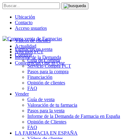
Ubicación
Contacto
Acceso usuarios
Vídeos de clientes
Actualidad
Farmacias en venta
Artículos FCT
Comprar
Informe de la Demanda
Guía de Compra
Conferencias One to One
Servicio Compra FCT
Pasos para la compra
Financiación
Opinión de clientes
FAQ
Vender
Guía de venta
Valoración de tu farmacia
Pasos para la venta
Informe de la Demanda de Farmacia en España
Opinión de Clientes
FAQ
LA FARMACIA EN ESPAÑA
Vídeos de clientes