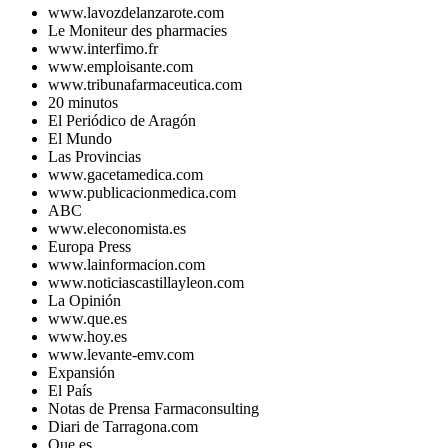
www.lavozdelanzarote.com
Le Moniteur des pharmacies
www.interfimo.fr
www.emploisante.com
www.tribunafarmaceutica.com
20 minutos
El Periódico de Aragón
El Mundo
Las Provincias
www.gacetamedica.com
www.publicacionmedica.com
ABC
www.eleconomista.es
Europa Press
www.lainformacion.com
www.noticiascastillayleon.com
La Opinión
www.que.es
www.hoy.es
www.levante-emv.com
Expansión
El País
Notas de Prensa Farmaconsulting
Diari de Tarragona.com
Que.es