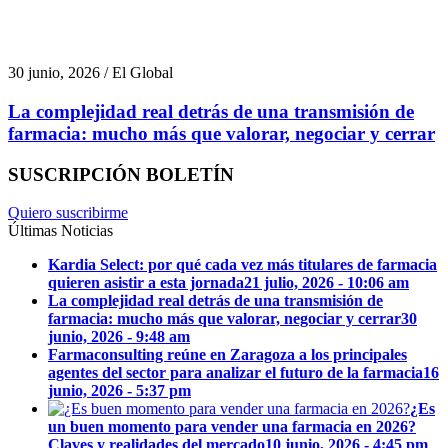
30 junio, 2026 / El Global
La complejidad real detrás de una transmisión de
farmacia: mucho más que valorar, negociar y cerrar
SUSCRIPCIÓN BOLETÍN
Quiero suscribirme
Últimas Noticias
Kardia Select: por qué cada vez más titulares de farmacia
quieren asistir a esta jornada
21 julio, 2026 - 10:06 am
La complejidad real detrás de una transmisión de
farmacia: mucho más que valorar, negociar y cerrar
30
junio, 2026 - 9:48 am
Farmaconsulting reúne en Zaragoza a los principales
agentes del sector para analizar el futuro de la farmacia
16
junio, 2026 - 5:37 pm
¿Es
un buen momento para vender una farmacia en 2026?
Claves y realidades del mercado
10 junio, 2026 - 4:45 pm