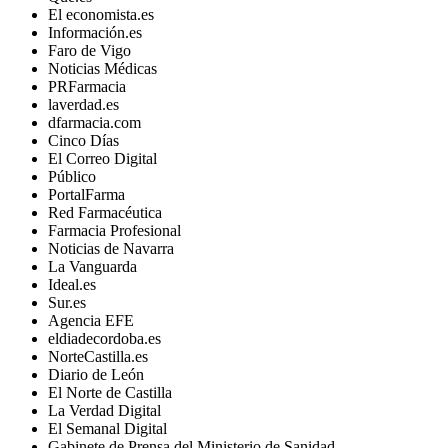
El economista.es
Información.es
Faro de Vigo
Noticias Médicas
PRFarmacia
laverdad.es
dfarmacia.com
Cinco Días
El Correo Digital
Público
PortalFarma
Red Farmacéutica
Farmacia Profesional
Noticias de Navarra
La Vanguarda
Ideal.es
Sur.es
Agencia EFE
eldiadecordoba.es
NorteCastilla.es
Diario de León
El Norte de Castilla
La Verdad Digital
El Semanal Digital
Gabinete de Prensa del Ministerio de Sanidad