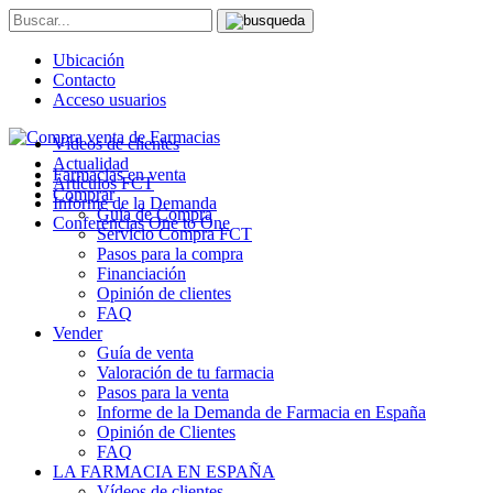
Ubicación
Contacto
Acceso usuarios
Vídeos de clientes
Actualidad
Farmacias en venta
Artículos FCT
Comprar
Informe de la Demanda
Guía de Compra
Conferencias One to One
Servicio Compra FCT
Pasos para la compra
Financiación
Opinión de clientes
FAQ
Vender
Guía de venta
Valoración de tu farmacia
Pasos para la venta
Informe de la Demanda de Farmacia en España
Opinión de Clientes
FAQ
LA FARMACIA EN ESPAÑA
Vídeos de clientes