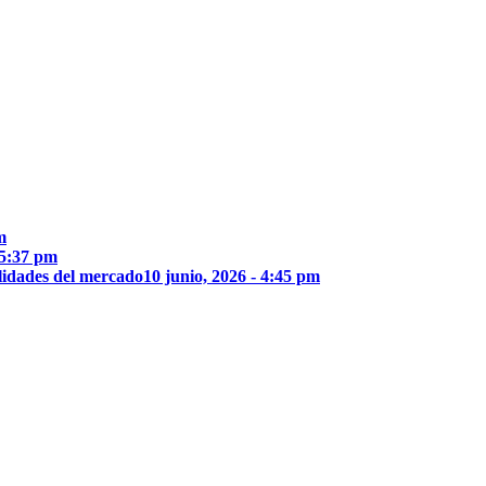
m
 5:37 pm
lidades del mercado
10 junio, 2026 - 4:45 pm