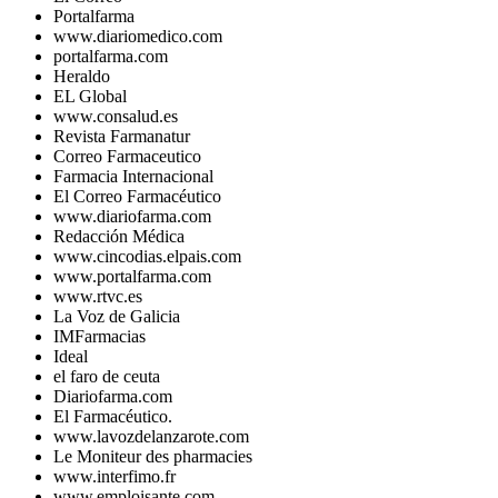
Portalfarma
www.diariomedico.com
portalfarma.com
Heraldo
EL Global
www.consalud.es
Revista Farmanatur
Correo Farmaceutico
Farmacia Internacional
El Correo Farmacéutico
www.diariofarma.com
Redacción Médica
www.cincodias.elpais.com
www.portalfarma.com
www.rtvc.es
La Voz de Galicia
IMFarmacias
Ideal
el faro de ceuta
Diariofarma.com
El Farmacéutico.
www.lavozdelanzarote.com
Le Moniteur des pharmacies
www.interfimo.fr
www.emploisante.com