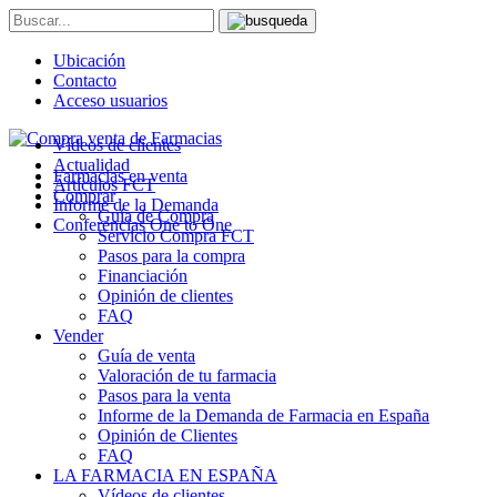
Ubicación
Contacto
Acceso usuarios
Vídeos de clientes
Actualidad
Farmacias en venta
Artículos FCT
Comprar
Informe de la Demanda
Guía de Compra
Conferencias One to One
Servicio Compra FCT
Pasos para la compra
Financiación
Opinión de clientes
FAQ
Vender
Guía de venta
Valoración de tu farmacia
Pasos para la venta
Informe de la Demanda de Farmacia en España
Opinión de Clientes
FAQ
LA FARMACIA EN ESPAÑA
Vídeos de clientes