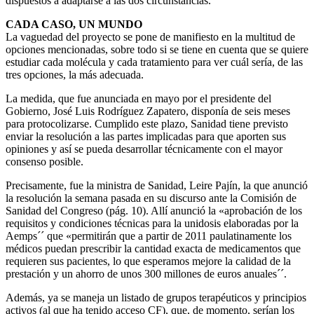
dispuestos a adaptarse a las dos circunstancias.
CADA CASO, UN MUNDO
La vaguedad del proyecto se pone de manifiesto en la multitud de
opciones mencionadas, sobre todo si se tiene en cuenta que se quiere
estudiar cada molécula y cada tratamiento para ver cuál sería, de las
tres opciones, la más adecuada.
La medida, que fue anunciada en mayo por el presidente del
Gobierno, José Luis Rodríguez Zapatero, disponía de seis meses
para protocolizarse. Cumplido este plazo, Sanidad tiene previsto
enviar la resolución a las partes implicadas para que aporten sus
opiniones y así se pueda desarrollar técnicamente con el mayor
consenso posible.
Precisamente, fue la ministra de Sanidad, Leire Pajín, la que anunció
la resolución la semana pasada en su discurso ante la Comisión de
Sanidad del Congreso (pág. 10). Allí anunció la «aprobación de los
requisitos y condiciones técnicas para la unidosis elaboradas por la
Aemps´´ que «permitirán que a partir de 2011 paulatinamente los
médicos puedan prescribir la cantidad exacta de medicamentos que
requieren sus pacientes, lo que esperamos mejore la calidad de la
prestación y un ahorro de unos 300 millones de euros anuales´´.
Además, ya se maneja un listado de grupos terapéuticos y principios
activos (al que ha tenido acceso CF), que, de momento, serían los