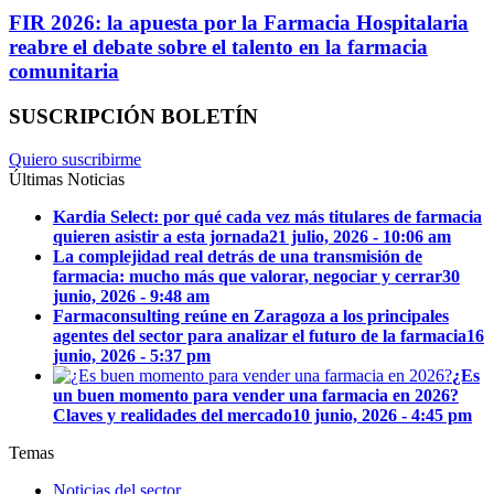
FIR 2026: la apuesta por la Farmacia Hospitalaria
reabre el debate sobre el talento en la farmacia
comunitaria
SUSCRIPCIÓN BOLETÍN
Quiero suscribirme
Últimas Noticias
Kardia Select: por qué cada vez más titulares de farmacia
quieren asistir a esta jornada
21 julio, 2026 - 10:06 am
La complejidad real detrás de una transmisión de
farmacia: mucho más que valorar, negociar y cerrar
30
junio, 2026 - 9:48 am
Farmaconsulting reúne en Zaragoza a los principales
agentes del sector para analizar el futuro de la farmacia
16
junio, 2026 - 5:37 pm
¿Es
un buen momento para vender una farmacia en 2026?
Claves y realidades del mercado
10 junio, 2026 - 4:45 pm
Temas
Noticias del sector