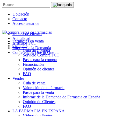
Ubicación
Contacto
Acceso usuarios
Vídeos de clientes
Actualidad
Farmacias en venta
Artículos FCT
Comprar
Informe de la Demanda
Guía de Compra
Conferencias One to One
Servicio Compra FCT
Pasos para la compra
Financiación
Opinión de clientes
FAQ
Vender
Guía de venta
Valoración de tu farmacia
Pasos para la venta
Informe de la Demanda de Farmacia en España
Opinión de Clientes
FAQ
LA FARMACIA EN ESPAÑA
Vídeos de clientes