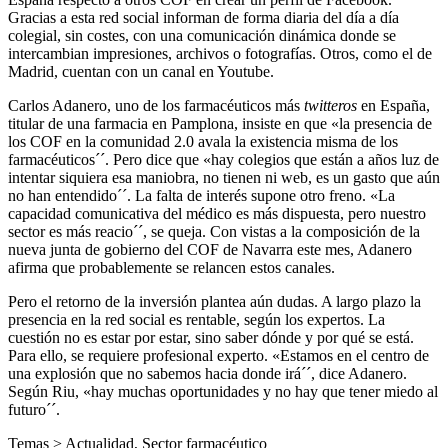
Gracias a esta red social informan de forma diaria del día a día
colegial, sin costes, con una comunicación dinámica donde se
intercambian impresiones, archivos o fotografías. Otros, como el de
Madrid, cuentan con un canal en Youtube.
Carlos Adanero, uno de los farmacéuticos más
twitteros
en España,
titular de una farmacia en Pamplona, insiste en que «la presencia de
los COF en la comunidad 2.0 avala la existencia misma de los
farmacéuticos´´. Pero dice que «hay colegios que están a años luz de
intentar siquiera esa maniobra, no tienen ni web, es un gasto que aún
no han entendido´´. La falta de interés supone otro freno. «La
capacidad comunicativa del médico es más dispuesta, pero nuestro
sector es más reacio´´, se queja. Con vistas a la composición de la
nueva junta de gobierno del COF de Navarra este mes, Adanero
afirma que probablemente se relancen estos canales.
Pero el retorno de la inversión plantea aún dudas. A largo plazo la
presencia en la red social es rentable, según los expertos. La
cuestión no es estar por estar, sino saber dónde y por qué se está.
Para ello, se requiere profesional experto. «Estamos en el centro de
una explosión que no sabemos hacia donde irá´´, dice Adanero.
Según Riu, «hay muchas oportunidades y no hay que tener miedo al
futuro´´.
Temas >
Actualidad
,
Sector farmacéutico