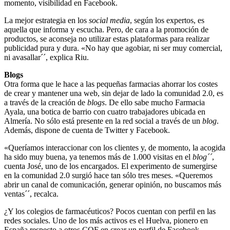
momento, visibilidad en Facebook.
La mejor estrategia en los
social media
, según los expertos, es
aquella que informa y escucha. Pero, de cara a la promoción de
productos, se aconseja no utilizar estas plataformas para realizar
publicidad pura y dura. «No hay que agobiar, ni ser muy comercial,
ni avasallar´´, explica Riu.
Blogs
Otra forma que le hace a las pequeñas farmacias ahorrar los costes
de crear y mantener una web, sin dejar de lado la comunidad 2.0, es
a través de la creación de
blogs
. De ello sabe mucho Farmacia
Ayala, una botica de barrio con cuatro trabajadores ubicada en
Almería. No sólo está presente en la red social a través de un
blog
.
Además, dispone de cuenta de Twitter y Facebook.
«Queríamos interaccionar con los clientes y, de momento, la acogida
ha sido muy buena, ya tenemos más de 1.000 visitas en el
blog´´
,
cuenta José, uno de los encargados. El experimento de sumergirse
en la comunidad 2.0 surgió hace tan sólo tres meses. «Queremos
abrir un canal de comunicación, generar opinión, no buscamos más
ventas´´, recalca.
¿Y los colegios de farmacéuticos? Pocos cuentan con perfil en las
redes sociales. Uno de los más activos es el Huelva, pionero en
España respecto a otros COF en crear un perfil de Facebook.