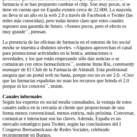
farmacia sí se han propuesto cambiar el chip. Son muy pocas, si se
tiene en cuenta que en España existen cerca de 22.000. La mayoría
no lleva ni un año en la web 2.0 a través de Facebook o Twitter (las
redes más conocidas), pero todas tienen claro que estos canales
suponen una garantía de futuro. «Somos pocos, pero el efecto es
muy grande´´, piensan.
La presencia de las oficinas de farmacia en el entorno de los
social
media
se muestra a distintos niveles. «Algunos aprovechan el canal
para promocionar actividades en la botica, animaciones o
novedades, y los que están empezando sólo dan noticias o se
comunican con otros farmacéuticos´´, sostiene Inma Riu,
community
manager
de El Club de la Farmacia de Almirall. Esta profesional
asegura que un portal web no basta, porque eso no es ser 2.0. «Creo
que las farmacias españolas no usan los recursos que brinda el 2.0
porque ni los conocen´´, insiste.
Canales informales
Según los expertos en
social media
consultados, la ventaja de estos
canales radica en la cercanía al cliente que proporcionan de una
forma menos convencional, menos estricta, más próxima. Conversar,
comunicar e interactuar son las claves. Además, España es un
mercado estratégico para Twitter, según las conclusiones del I
Congreso Iberoamericano de Redes Sociales, celebrado
recientemente en Burgos.