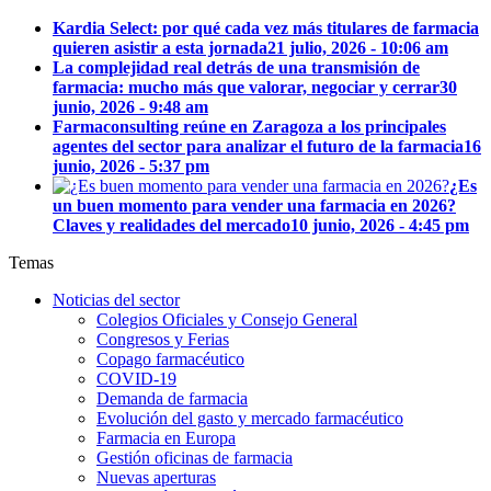
Kardia Select: por qué cada vez más titulares de farmacia
quieren asistir a esta jornada
21 julio, 2026 - 10:06 am
La complejidad real detrás de una transmisión de
farmacia: mucho más que valorar, negociar y cerrar
30
junio, 2026 - 9:48 am
Farmaconsulting reúne en Zaragoza a los principales
agentes del sector para analizar el futuro de la farmacia
16
junio, 2026 - 5:37 pm
¿Es
un buen momento para vender una farmacia en 2026?
Claves y realidades del mercado
10 junio, 2026 - 4:45 pm
Temas
Noticias del sector
Colegios Oficiales y Consejo General
Congresos y Ferias
Copago farmacéutico
COVID-19
Demanda de farmacia
Evolución del gasto y mercado farmacéutico
Farmacia en Europa
Gestión oficinas de farmacia
Nuevas aperturas