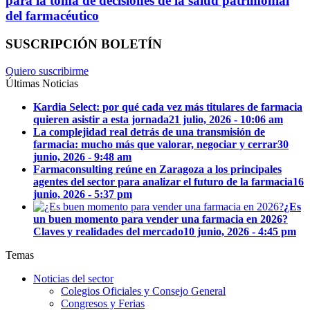
para la toma de decisiones de la salud patrimonial
del farmacéutico
SUSCRIPCIÓN BOLETÍN
Quiero suscribirme
Últimas Noticias
Kardia Select: por qué cada vez más titulares de farmacia
quieren asistir a esta jornada
21 julio, 2026 - 10:06 am
La complejidad real detrás de una transmisión de
farmacia: mucho más que valorar, negociar y cerrar
30
junio, 2026 - 9:48 am
Farmaconsulting reúne en Zaragoza a los principales
agentes del sector para analizar el futuro de la farmacia
16
junio, 2026 - 5:37 pm
¿Es
un buen momento para vender una farmacia en 2026?
Claves y realidades del mercado
10 junio, 2026 - 4:45 pm
Temas
Noticias del sector
Colegios Oficiales y Consejo General
Congresos y Ferias