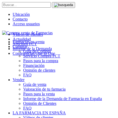
Ubicación
Contacto
Acceso usuarios
Vídeos de clientes
Actualidad
Farmacias en venta
Artículos FCT
Comprar
Informe de la Demanda
Guía de Compra
Conferencias One to One
Servicio Compra FCT
Pasos para la compra
Financiación
Opinión de clientes
FAQ
Vender
Guía de venta
Valoración de tu farmacia
Pasos para la venta
Informe de la Demanda de Farmacia en España
Opinión de Clientes
FAQ
LA FARMACIA EN ESPAÑA
Vídeos de clientes