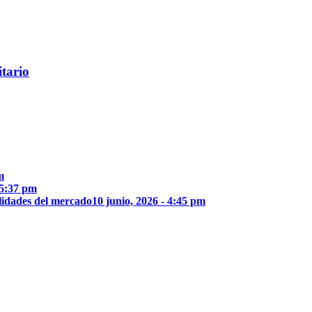
itario
m
 5:37 pm
lidades del mercado
10 junio, 2026 - 4:45 pm