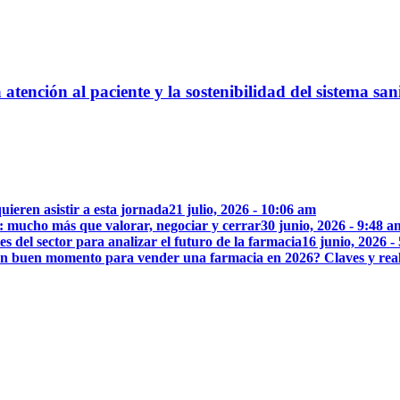
atención al paciente y la sostenibilidad del sistema san
uieren asistir a esta jornada
21 julio, 2026 - 10:06 am
: mucho más que valorar, negociar y cerrar
30 junio, 2026 - 9:48 a
 del sector para analizar el futuro de la farmacia
16 junio, 2026 -
n buen momento para vender una farmacia en 2026? Claves y rea