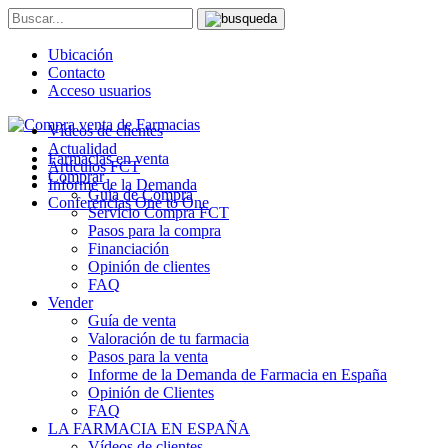
Ubicación
Contacto
Acceso usuarios
Vídeos de clientes
Actualidad
Farmacias en venta
Artículos FCT
Comprar
Informe de la Demanda
Guía de Compra
Conferencias One to One
Servicio Compra FCT
Pasos para la compra
Financiación
Opinión de clientes
FAQ
Vender
Guía de venta
Valoración de tu farmacia
Pasos para la venta
Informe de la Demanda de Farmacia en España
Opinión de Clientes
FAQ
LA FARMACIA EN ESPAÑA
Vídeos de clientes