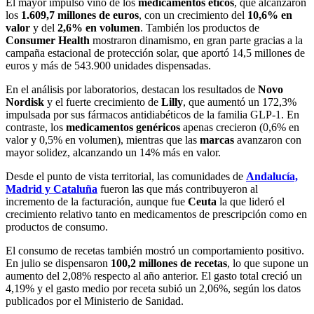
El mayor impulso vino de los
medicamentos éticos
, que alcanzaron
los
1.609,7 millones de euros
, con un crecimiento del
10,6% en
valor
y del
2,6% en volumen
. También los productos de
Consumer Health
mostraron dinamismo, en gran parte gracias a la
campaña estacional de protección solar, que aportó 14,5 millones de
euros y más de 543.900 unidades dispensadas.
En el análisis por laboratorios, destacan los resultados de
Novo
Nordisk
y el fuerte crecimiento de
Lilly
, que aumentó un 172,3%
impulsada por sus fármacos antidiabéticos de la familia GLP-1. En
contraste, los
medicamentos genéricos
apenas crecieron (0,6% en
valor y 0,5% en volumen), mientras que las
marcas
avanzaron con
mayor solidez, alcanzando un 14% más en valor.
Desde el punto de vista territorial, las comunidades de
Andalucía,
Madrid y Cataluña
fueron las que más contribuyeron al
incremento de la facturación, aunque fue
Ceuta
la que lideró el
crecimiento relativo tanto en medicamentos de prescripción como en
productos de consumo.
El consumo de recetas también mostró un comportamiento positivo.
En julio se dispensaron
100,2 millones de recetas
, lo que supone un
aumento del 2,08% respecto al año anterior. El gasto total creció un
4,19% y el gasto medio por receta subió un 2,06%, según los datos
publicados por el Ministerio de Sanidad.