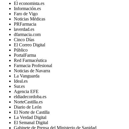
El economista.es
Información.es
Faro de Vigo
Noticias Médicas
PRFarmacia
laverdad.es
dfarmacia.com
Cinco Días
El Correo Digital
Público
PortalFarma
Red Farmacéutica
Farmacia Profesional
Noticias de Navarra
La Vanguarda
Ideal.es
Sur.es
Agencia EFE
eldiadecordoba.es
NorteCastilla.es
Diario de León
El Norte de Castilla
La Verdad Digital
El Semanal Digital
Gabinete de Prensa del Ministerio de Sanidad