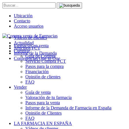
Ubicación
Contacto
Acceso usuarios
Vídeos de clientes
Actualidad
Farmacias en venta
Artículos FCT
Comprar
Informe de la Demanda
Guía de Compra
Conferencias One to One
Servicio Compra FCT
Pasos para la compra
Financiación
Opinión de clientes
FAQ
Vender
Guía de venta
Valoración de tu farmacia
Pasos para la venta
Informe de la Demanda de Farmacia en España
Opinión de Clientes
FAQ
LA FARMACIA EN ESPAÑA
Vídeos de clientes